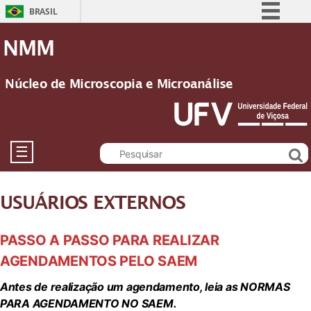
BRASIL
Simplifique!
NMM
Comunica BR
Participe
Núcleo de Microscopia e Microanálise
Acesso à informação
Legislação
Canais
☰
USUÁRIOS EXTERNOS
PASSO A PASSO PARA REALIZAR
AGENDAMENTOS PELO SAEM
Antes de realização um agendamento, leia as NORMAS
PARA AGENDAMENTO NO SAEM.