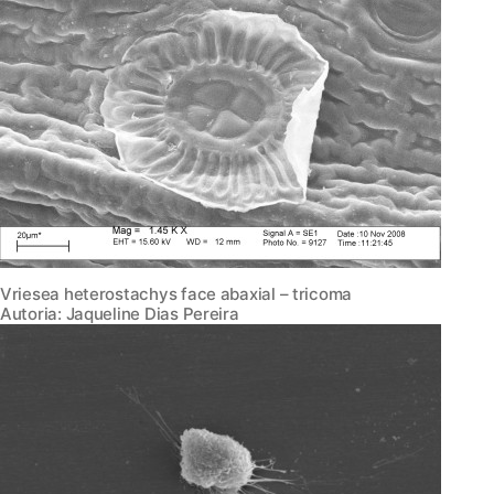
Vriesea heterostachys face abaxial – tricoma
Autoria: Jaqueline Dias Pereira