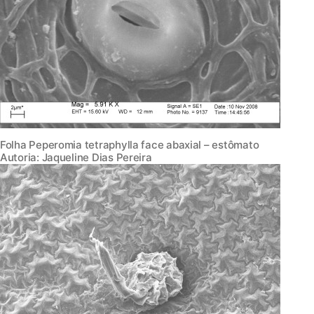
Folha Peperomia tetraphylla face abaxial – estômato
Autoria: Jaqueline Dias Pereira