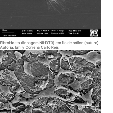
Fibroblasto (linhagem NIH3T3) em fio de nálion (sutura)
Autoria: Emily Correna Carlo Reis