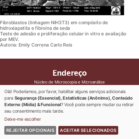
Fibroblastos (linhagem NIH3T3) em compósito de
hidroxiapatita e fibroína de seda
Teste de adesão e proliferação celular in vitro e avaliação
por MEV.
Autoria: Emily Correna Carlo Reis
Endereço
Núcleo de Microscopia e Microanálise
Vila Gianetti, casa 22
Olá! Poderíamos, por favor, habilitar alguns serviços adicionais
Campus Universitário
para
Segurança (Essencial), Estatísticas (Anônimo), Conteúdo
36570-075 Viçosa-MG
Externo (Mídia) & Funcional
? Você pode sempre mudar ou retirar
Tel: (31) 3612-3012
seu consentimento mais tarde.
E-mail: nmm@ufv.br
Deixe-me escolher
REJEITAR OPCIONAIS
ACEITAR SELECIONADOS
© 2022 Universidade Federal de Viçosa - Todos os Direitos Reservados