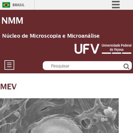
BRASIL
Simplifique!
NMM
Comunica BR
Participe
Núcleo de Microscopia e Microanálise
Acesso à informação
Legislação
Canais
☰
MEV