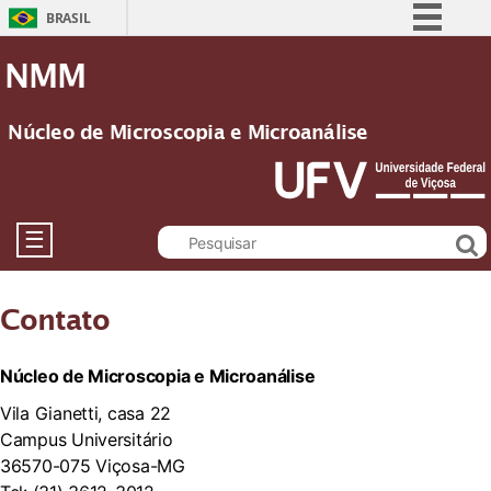
BRASIL
Simplifique!
NMM
Comunica BR
Participe
Núcleo de Microscopia e Microanálise
Acesso à informação
Legislação
Canais
☰
Contato
Núcleo de Microscopia e Microanálise
Vila Gianetti, casa 22
Campus Universitário
36570-075 Viçosa-MG