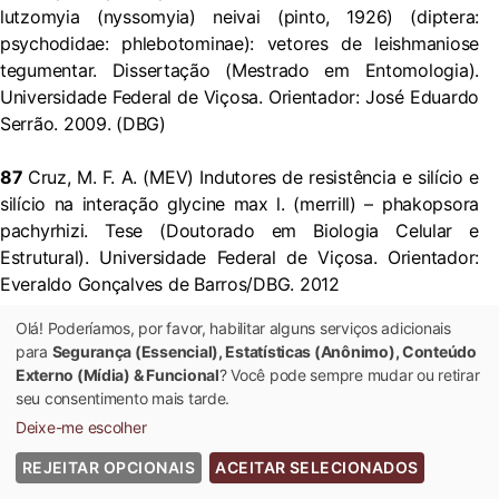
lutzomyia (nyssomyia) neivai (pinto, 1926) (diptera:
psychodidae: phlebotominae): vetores de leishmaniose
tegumentar. Dissertação (Mestrado em Entomologia).
Universidade Federal de Viçosa. Orientador: José Eduardo
Serrão. 2009. (DBG)
87
Cruz, M. F. A. (MEV) Indutores de resistência e silício e
silício na interação glycine max l. (merrill) – phakopsora
pachyrhizi. Tese (Doutorado em Biologia Celular e
Estrutural). Universidade Federal de Viçosa. Orientador:
Everaldo Gonçalves de Barros/DBG. 2012
Olá! Poderíamos, por favor, habilitar alguns serviços adicionais
88
Cruz, W. F. (Confocal – MEV) Obtenção de polpa de
para
Segurança (Essencial), Estatísticas (Anônimo), Conteúdo
goiaba (psidium guajava l.) Em pó pelo método de
Externo (Mídia) & Funcional
? Você pode sempre mudar ou retirar
secagem em camada de espuma. Dissertação (Mestrado
seu consentimento mais tarde.
em Ciência e Tecnologia de Alimentos). Universidade
Deixe-me escolher
Federal de Viçosa. Orientador: Afonso Mota Ramos. 2013.
REJEITAR OPCIONAIS
ACEITAR SELECIONADOS
(DTA)