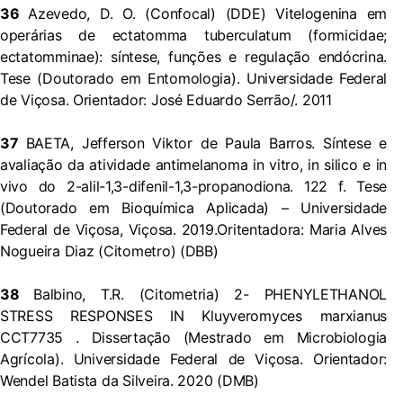
36
Azevedo, D. O. (Confocal) (DDE) Vitelogenina em
operárias de ectatomma tuberculatum (formicidae;
ectatomminae): síntese, funções e regulação endócrina.
Tese (Doutorado em Entomologia). Universidade Federal
de Viçosa. Orientador: José Eduardo Serrão/. 2011
37
BAETA, Jefferson Viktor de Paula Barros. Síntese e
avaliação da atividade antimelanoma in vitro, in silico e in
vivo do 2-alil-1,3-difenil-1,3-propanodiona. 122 f. Tese
(Doutorado em Bioquímica Aplicada) – Universidade
Federal de Viçosa, Viçosa. 2019.Oritentadora: Maria Alves
Nogueira Diaz (Citometro) (DBB)
38
Balbino, T.R. (Citometria) 2- PHENYLETHANOL
STRESS RESPONSES IN Kluyveromyces marxianus
CCT7735 . Dissertação (Mestrado em Microbiologia
Agrícola). Universidade Federal de Viçosa. Orientador:
Wendel Batista da Silveira. 2020 (DMB)