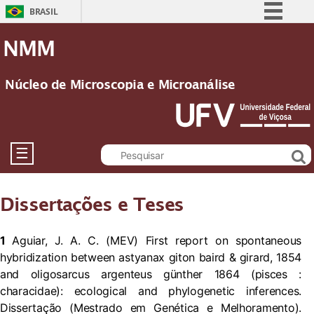
BRASIL
Simplifique!
NMM
Comunica BR
Participe
Núcleo de Microscopia e Microanálise
Acesso à informação
Legislação
Canais
☰
Dissertações e Teses
1
Aguiar, J. A. C. (MEV) First report on spontaneous
hybridization between astyanax giton baird & girard, 1854
and oligosarcus argenteus günther 1864 (pisces :
characidae): ecological and phylogenetic inferences.
Dissertação (Mestrado em Genética e Melhoramento).