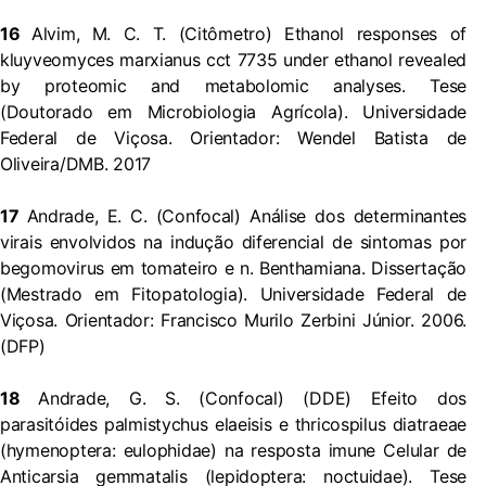
16
Alvim, M. C. T. (Citômetro) Ethanol responses of
kluyveomyces marxianus cct 7735 under ethanol revealed
by proteomic and metabolomic analyses. Tese
(Doutorado em Microbiologia Agrícola). Universidade
Federal de Viçosa. Orientador: Wendel Batista de
Oliveira/DMB. 2017
17
Andrade, E. C. (Confocal) Análise dos determinantes
virais envolvidos na indução diferencial de sintomas por
begomovirus em tomateiro e n. Benthamiana. Dissertação
(Mestrado em Fitopatologia). Universidade Federal de
Viçosa. Orientador: Francisco Murilo Zerbini Júnior. 2006.
(DFP)
18
Andrade, G. S. (Confocal) (DDE) Efeito dos
parasitóides palmistychus elaeisis e thricospilus diatraeae
(hymenoptera: eulophidae) na resposta imune Celular de
Anticarsia gemmatalis (lepidoptera: noctuidae). Tese