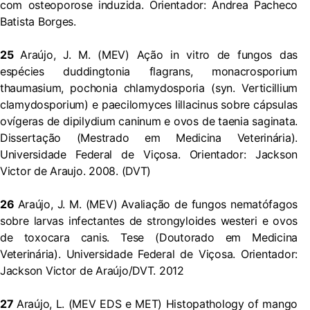
com osteoporose induzida. Orientador: Andrea Pacheco
Batista Borges.
25
Araújo, J. M. (MEV) Ação in vitro de fungos das
espécies duddingtonia flagrans, monacrosporium
thaumasium, pochonia chlamydosporia (syn. Verticillium
clamydosporium) e paecilomyces lillacinus sobre cápsulas
ovígeras de dipilydium caninum e ovos de taenia saginata.
Dissertação (Mestrado em Medicina Veterinária).
Universidade Federal de Viçosa. Orientador: Jackson
Victor de Araujo. 2008. (DVT)
26
Araújo, J. M. (MEV) Avaliação de fungos nematófagos
sobre larvas infectantes de strongyloides westeri e ovos
de toxocara canis. Tese (Doutorado em Medicina
Veterinária). Universidade Federal de Viçosa. Orientador:
Jackson Victor de Araújo/DVT. 2012
27
Araújo, L. (MEV EDS e MET) Histopathology of mango