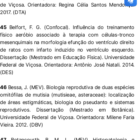
de Viçosa. Orientadora: Regina Célia Santos Mendonça.
2017. (DTA)
45
Belfort, F. G. (Confocal). Influência do treinamento
físico aeróbio associado à terapia com células-tronco
mesenquimais na morfologia efunção do ventrículo direito
de ratos com infarto induzido no ventrículo esquerdo.
Dissertação (Mestrado em Educação Física). Universidade
Federal de Viçosa. Orientadora: Antônio José Natali. 2014.
(DES)
46
Bessa, J. (MEV). Biologia reprodutiva de duas espécies
ornitófilas de mutisia (mutisieae, asteraceae): localização
de áreas estigmáticas, biologia do pseudanto e sistemas
reprodutivos. Dissertação (Mestrado em Botânica).
Universidade Federal de Viçosa. Orientadora: Milene Faria
Vieira. 2012. (DBV)
47
Betancourth, B. M. L. (MEV) Histopatologia e