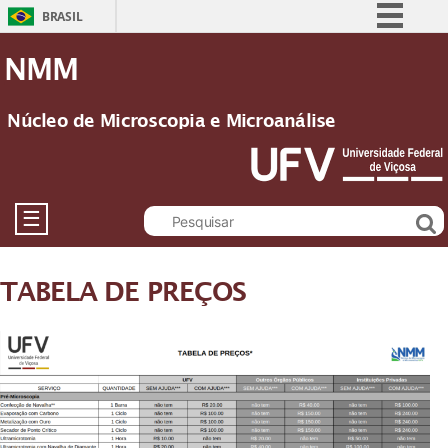
BRASIL
Simplifique!
NMM
Comunica BR
Participe
Núcleo de Microscopia e Microanálise
Acesso à informação
Legislação
Canais
☰
TABELA DE PREÇOS