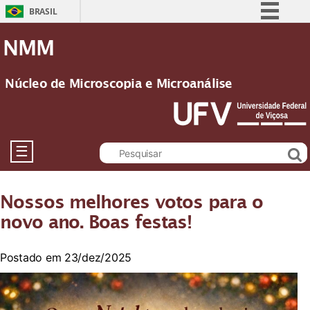
BRASIL
Simplifique!
NMM
Comunica BR
Participe
Núcleo de Microscopia e Microanálise
Acesso à informação
Legislação
Canais
☰
Nossos melhores votos para o
novo ano. Boas festas!
Postado em 23/dez/2025